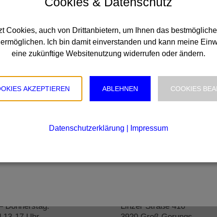
Cookies & Datenschutz
t Cookies, auch von Drittanbietern, um Ihnen das bestmögliche
Nächster
ermöglichen. Ich bin damit einverstanden und kann meine Einwil
Beitrag:
eine zukünftige Websitenutzung widerrufen oder ändern.
OOKIES AKZEPTIEREN
ABLEHNEN
COOKIES BEA
Datenschutzerklärung
|
Impressum
gszeiten
Filiale Groß Gerungs
– Donnerstag:
Linzer Straße 416
d 13-17 Uhr
3920 Groß Gerungs