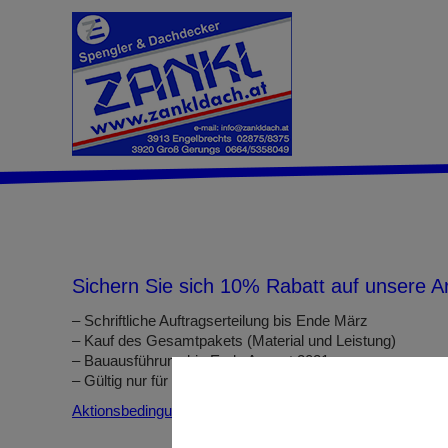
Sichern Sie sich 10% Rabatt auf unsere Arb
– Schriftliche Auftragserteilung bis Ende März
– Kauf des Gesamtpakets (Material und Leistung)
– Bauausführung bis Ende August 2021
– Gültig nur für Privatkunden
Aktionsbedingungen zum Downloaden