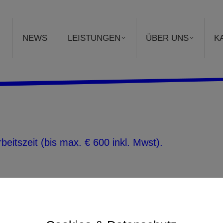
NEWS
LEISTUNGEN
ÜBER UNS
K
eitszeit (bis max. € 600 inkl. Mwst).