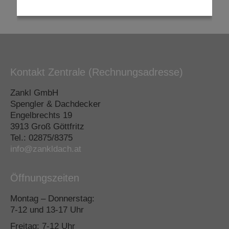
Kontakt Zentrale (Rechnungsadresse)
Zankl GmbH
Spengler & Dachdecker
Engelbrechts 19
3913 Groß Göttfritz
Tel.: 02875/8375
info@zankldach.at
Öffnungszeiten
Montag – Donnerstag:
7-12 und 13-17 Uhr
Freitag: 7-12 Uhr