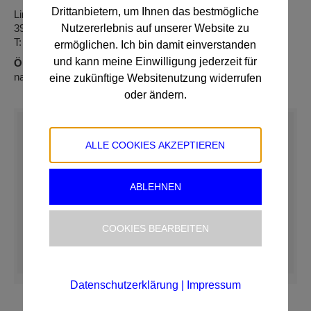
Drittanbietern, um Ihnen das bestmögliche
Linzer Straße 416
3920 Groß Gerungs
Nutzererlebnis auf unserer Website zu
T: 0664 / 535 8049
ermöglichen. Ich bin damit einverstanden
und kann meine Einwilligung jederzeit für
ÖFFNUNGSZEITEN:
nach telefonischer Vereinbarung
eine zukünftige Websitenutzung widerrufen
oder ändern.
ALLE COOKIES AKZEPTIEREN
Mit dem Laden des Inhalts akzeptierst du die
Datenschutzerklärung
von Google Maps.
ABLEHNEN
Inhalte von Google Maps immer laden
COOKIES BEARBEITEN
Akzeptieren und Anzeigen
Datenschutzerklärung
|
Impressum