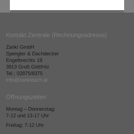
Kontakt Zentrale (Rechnungsadresse)
Zankl GmbH
Spengler & Dachdecker
Engelbrechts 19
3913 Groß Göttfritz
Tel.: 02875/8375
info@zankldach.at
Öffnungszeiten
Montag – Donnerstag:
7-12 und 13-17 Uhr
Freitag: 7-12 Uhr