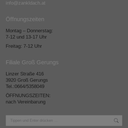
info@zankldach.at
Öffnungszeiten
Montag – Donnerstag:
7-12 und 13-17 Uhr
Freitag: 7-12 Uhr
Filiale Groß Gerungs
Linzer Straße 416
3920 Groß Gerungs
Tel.:0664/5358049
ÖFFNUNGSZEITEN:
nach Vereinbarung
Search: