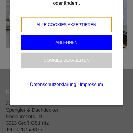
oder ändern.
ALLE COOKIES AKZEPTIEREN
ABLEHNEN
COOKIES BEARBEITEN
Datenschutzerklärung
|
Impressum
Kontakt Zentrale (Rechnungsadresse)
Zankl GmbH
Spengler & Dachdecker
Engelbrechts 19
3913 Groß Göttfritz
Tel.: 02875/8375