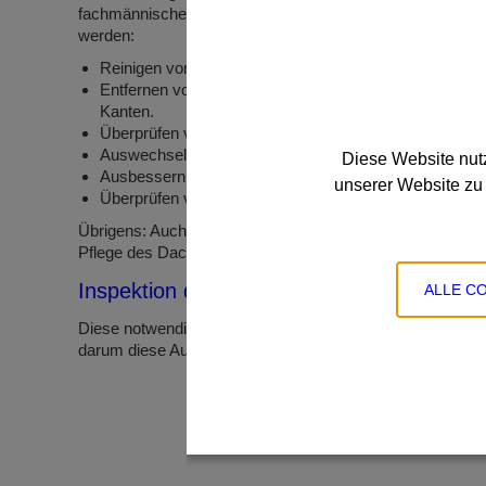
fachmännische Beurteilung des Zustandes ist zu empfehlen
werden:
Reinigen von Dachrinnen, Fallrohren und sonstigen En
Entfernen von groben Schmutzablagerungen und Pflan
Kanten.
Überprüfen von An- und Abschlüssen und Silikonfugen
Auswechseln schadhafter Dachmaterialien
Diese Website nutz
Ausbessern von loser Vermörtelung
unserer Website zu 
Überprüfen von Holz auf Schädlings- und Fäulnisbefall
Übrigens: Auch während der Gewährleistungszeit von Baul
Pflege des Daches. Versäumt er dies, so gefährdet er da
Inspektion durch eine Fachfirma
ALLE C
Diese notwendigen Aufsichtspflichten sind für viele kaum
darum diese Aufgabe an qualifizierte Facharbeiter – schli