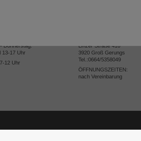
gszeiten
Filiale Groß Gerungs
– Donnerstag:
Linzer Straße 416
d 13-17 Uhr
3920 Groß Gerungs
Tel.:0664/5358049
 7-12 Uhr
ÖFFNUNGSZEITEN:
nach Vereinbarung