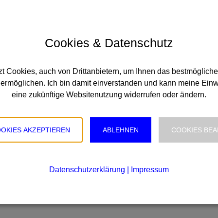
. Insbesondere folgende Arbeiten sollten stets ausgeführt
twässerungsteilen wie Dachgullys.
zenbewuchs auf der Fläche und insbesondere in Ecken und
Cookies & Datenschutz
t Cookies, auch von Drittanbietern, um Ihnen das bestmögliche
ermöglichen. Ich bin damit einverstanden und kann meine Einwil
, usw.
eine zukünftige Websitenutzung widerrufen oder ändern.
eistungen obliegt dem Bauherrn die Pflicht zur Wartung und
mit seine eventuellen Gewährleistungsansprüche.
OOKIES AKZEPTIEREN
ABLEHNEN
COOKIES BEA
 durchführbar bzw. es fehlt an Fachwissen. Übertragen Sie
eßen Sie mit uns einen
Inspektionsvertrag
ab.
Datenschutzerklärung
|
Impressum
Wir kümmern uns um Ihr Dach!