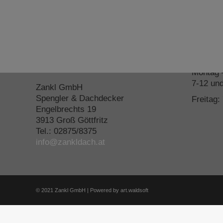
Kontakt Zentrale
Öffnun
(Rechnungsadresse)
Montag 
7-12 un
Zankl GmbH
Spengler & Dachdecker
Freitag:
Engelbrechts 19
3913 Groß Göttfritz
Tel.: 02875/8375
info@zankldach.at
© 2021 Zankl GmbH | Powered by
art.waldsoft