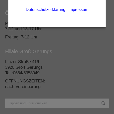
Datenschutzerklärung
|
Impressum
Öffnungszeiten
Montag – Donnerstag:
7-12 und 13-17 Uhr
Freitag: 7-12 Uhr
Filiale Groß Gerungs
Linzer Straße 416
3920 Groß Gerungs
Tel.:0664/5358049
ÖFFNUNGSZEITEN:
nach Vereinbarung
Search: